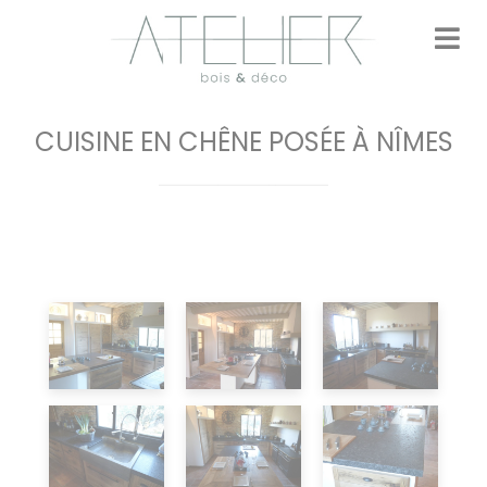
Panneau de gestion des cookies
accueil
styles
CUISINE EN CHÊNE POSÉE À NÎMES
Inspiration
prendre contact