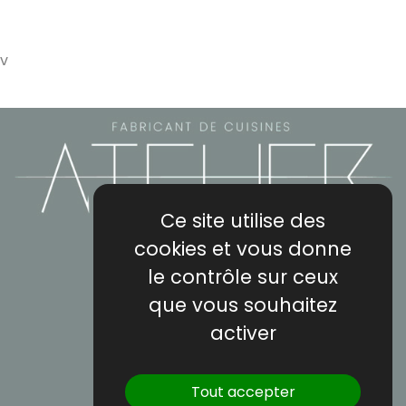
v
Ce site utilise des
cookies et vous donne
L'atelier Bois et déco
le contrôle sur ceux
1038 Route d'Avignon, RN 570
que vous souhaitez
13570 Barbentane
activer
Tél :
06.50.25.73.39
martibru42@gmail.com
Tout accepter